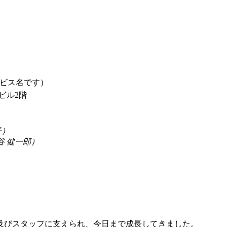
ビス名です）
研ビル2階
子）
谷 健一郎）
及びスタッフに支えられ、今日まで成長してきました。