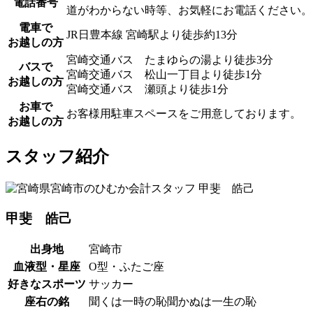
電話番号
道がわからない時等、お気軽にお電話ください。
電車で
JR日豊本線 宮崎駅より徒歩約13分
お越しの方
宮崎交通バス たまゆらの湯より徒歩3分
バスで
宮崎交通バス 松山一丁目より徒歩1分
お越しの方
宮崎交通バス 瀬頭より徒歩1分
お車で
お客様用駐車スペースをご用意しております。
お越しの方
スタッフ紹介
甲斐 皓己
出身地
宮崎市
血液型・星座
O型・ふたご座
好きなスポーツ
サッカー
座右の銘
聞くは一時の恥聞かぬは一生の恥