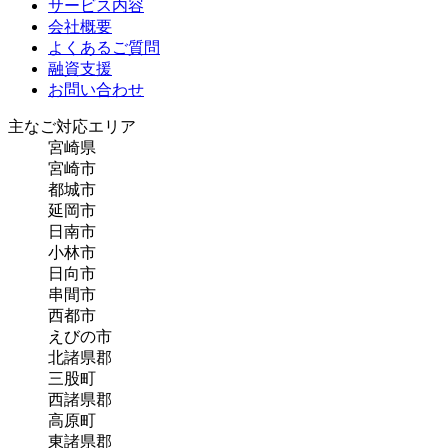
サービス内容
会社概要
よくあるご質問
融資支援
お問い合わせ
主なご対応エリア
宮崎県
宮崎市
都城市
延岡市
日南市
小林市
日向市
串間市
西都市
えびの市
北諸県郡
三股町
西諸県郡
高原町
東諸県郡