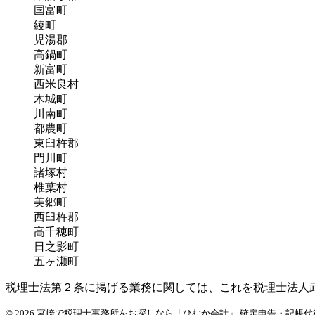
国富町
綾町
児湯郡
高鍋町
新富町
西米良村
木城町
川南町
都農町
東臼杵郡
門川町
諸塚村
椎葉村
美郷町
西臼杵郡
高千穂町
日之影町
五ヶ瀬町
税理士法第２条に掲げる業務に関しては、これを税理士法人
© 2026 宮崎で税理士事務所をお探しなら「ひむか会計」 確定申告・記帳